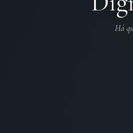
Dig
Há qu